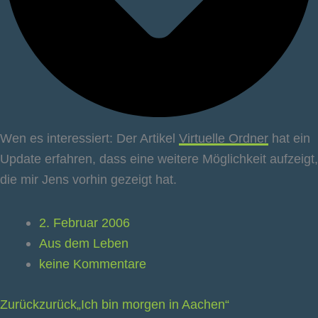
Wen es interessiert: Der Artikel
Virtuelle Ordner
hat ein
Update erfahren, dass eine weitere Möglichkeit aufzeigt,
die mir Jens vorhin gezeigt hat.
2. Februar 2006
Aus dem Leben
keine Kommentare
Zurück
zurück
„Ich bin morgen in Aachen“