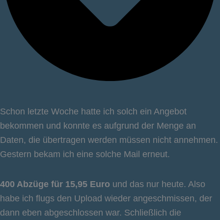
Schon letzte Woche hatte ich solch ein Angebot
bekommen und konnte es aufgrund der Menge an
Daten, die übertragen werden müssen nicht annehmen.
Gestern bekam ich eine solche Mail erneut.
400 Abzüge für 15,95 Euro
und das nur heute. Also
habe ich flugs den Upload wieder angeschmissen, der
dann eben abgeschlossen war. Schließlich die