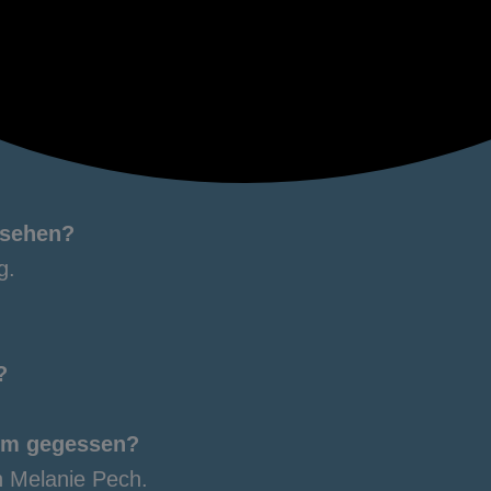
esehen?
g.
?
eim gegessen?
n Melanie Pech.