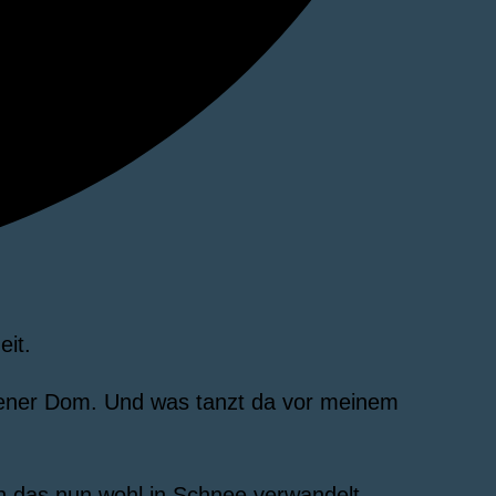
it.
chener Dom. Und was tanzt da vor meinem
h das nun wohl in Schnee verwandelt.