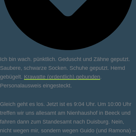
Ich bin wach. pünktlich. Geduscht und Zähne geputzt.
Saubere, schwarze Socken. Schuhe geputzt. Hemd
gebügelt.
Krawatte (ordentlich) gebunden
.
Personalausweis eingesteckt.
Gleich geht es los. Jetzt ist es 9:04 Uhr. Um 10:00 Uhr
treffen wir uns allesamt am Nienhaushof in Beeck und
fahren dann zum Standesamt nach Duisburg. Nein,
nicht wegen mir, sondern wegen Guido (und Ramona) –