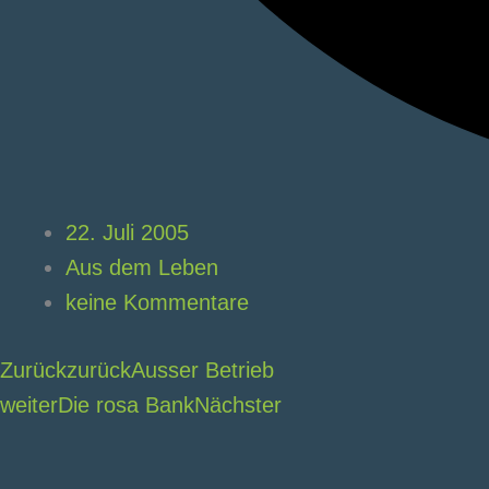
22. Juli 2005
Aus dem Leben
keine Kommentare
Zurück
zurück
Ausser Betrieb
weiter
Die rosa Bank
Nächster