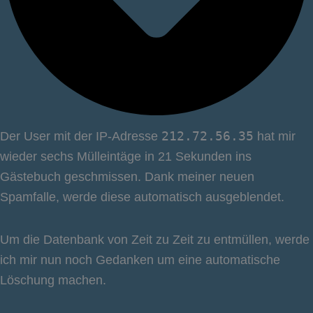
Der User mit der IP-Adresse
212.72.56.35
hat mir
wieder sechs Mülleintäge in 21 Sekunden ins
Gästebuch geschmissen. Dank meiner neuen
Spamfalle, werde diese automatisch ausgeblendet.
Um die Datenbank von Zeit zu Zeit zu entmüllen, werde
ich mir nun noch Gedanken um eine automatische
Löschung machen.