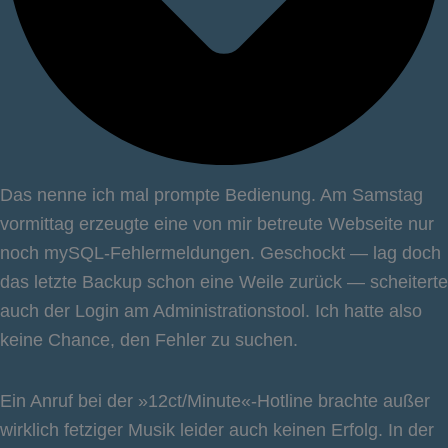
Das nenne ich mal prompte Bedienung. Am Samstag
vormittag erzeugte eine von mir betreute Webseite nur
noch mySQL-Fehlermeldungen. Geschockt — lag doch
das letzte Backup schon eine Weile zurück — scheiterte
auch der Login am Administrationstool. Ich hatte also
keine Chance, den Fehler zu suchen.
Ein Anruf bei der »12ct/Minute«-Hotline brachte außer
wirklich fetziger Musik leider auch keinen Erfolg. In der