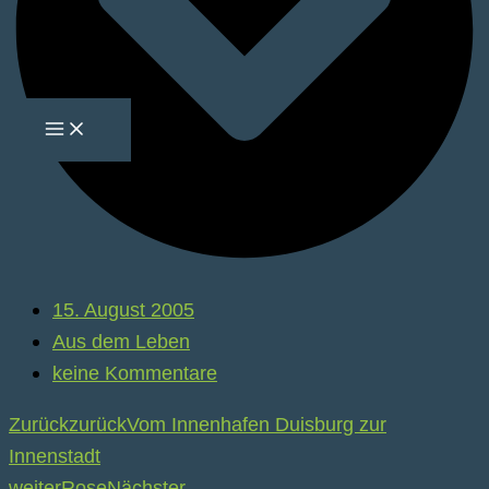
15. August 2005
Aus dem Leben
keine Kommentare
Zurück
zurück
Vom Innenhafen Duisburg zur
Innenstadt
weiter
Rose
Nächster