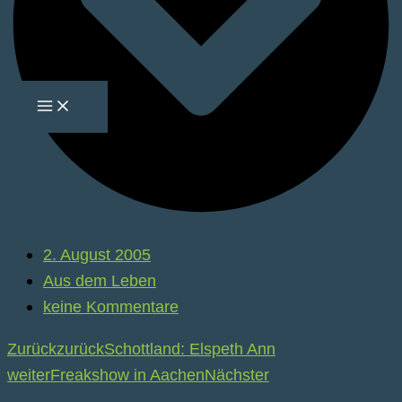
2. August 2005
Aus dem Leben
keine Kommentare
Zurück
zurück
Schottland: Elspeth Ann
weiter
Freakshow in Aachen
Nächster