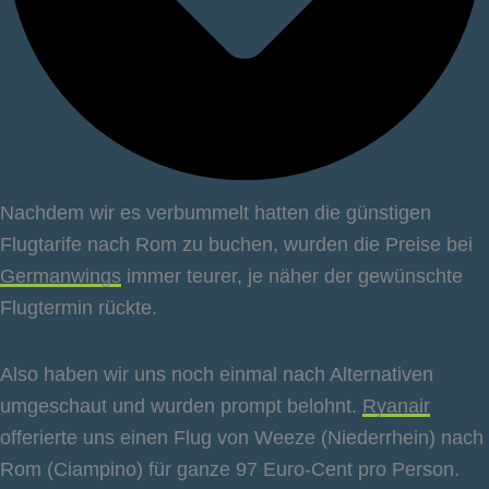
Nachdem wir es verbummelt hatten die günstigen
Flugtarife nach Rom zu buchen, wurden die Preise bei
Germanwings
immer teurer, je näher der gewünschte
Flugtermin rückte.
Also haben wir uns noch einmal nach Alternativen
umgeschaut und wurden prompt belohnt.
Ryanair
offerierte uns einen Flug von Weeze (Niederrhein) nach
Rom (Ciampino) für ganze 97 Euro-Cent pro Person.