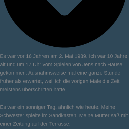
Es war vor 16 Jahren am 2. Mai 1989. Ich war 10 Jahre
alt und um 17 Uhr vom Spielen von Jens nach Hause
gekommen. Ausnahmsweise mal eine ganze Stunde
früher als erwartet, weil ich die vorigen Male die Zeit
meistens überschritten hatte.
Es war ein sonniger Tag, ähnlich wie heute. Meine
Schwester spielte im Sandkasten. Meine Mutter saß mit
einer Zeitung auf der Terrasse.