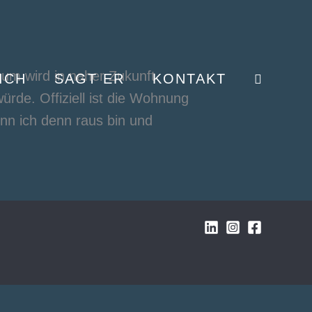
rum wird in naher Zukunft
ICH
SAGT ER
KONTAKT
rde. Offiziell ist die Wohnung
nn ich denn raus bin und